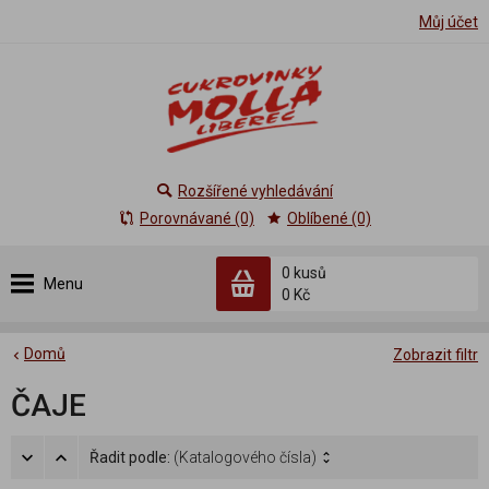
Můj účet
Rozšířené vyhledávání
Porovnávané (0)
Oblíbené (0)
0 kusů
Menu
0 Kč
Domů
Zobrazit filtr
ČAJE
Řadit podle:
(Katalogového čísla)