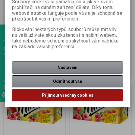
Soubory cookies si pamatují, co a jak ve svém
Čaj minutka lesní plody
Čaj minutka višně granát.
prohlížeči na daném zařízení děláte. Díky tomu
20x2g/24ks
jabl.20x2g/24ks
webová stránka funguje podle vás a je schopná se
přizpůsobit vašim preferencím.
Katalogové číslo:
2323101
Katalogové číslo:
2323102
Počet v balení:
24 ks
Počet v balení:
24 ks
EAN:
5900396026781
EAN:
5900396026798
Blokování některých typů souborů může mít vliv
Webmanager & Designer
na vaši uživatelskou zkušenost s naším webem,
Ovocný čaj - aromatizovaný
Ovocný čaj - aromatizovaný
také nebudeme schopni poskytnout vám nabídku
porcovaný s příchutí lesních
porcovaný s příchutí višně a
plodů.
granátového jablka.
na základě vašich preferencí.
18,04 Kč
18,04 Kč
16,10 Kč (bez DPH:)
16,10 Kč (bez DPH:)
Nastavení
Koupit
Koupit
Odmítnout vše
Akce
Akce
Přijmout všechny cookies