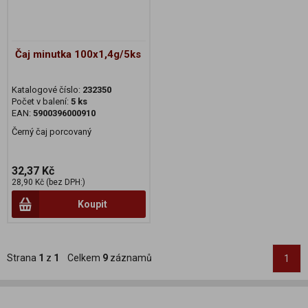
Čaj minutka 100x1,4g/5ks
Katalogové číslo:
232350
Počet v balení:
5 ks
EAN:
5900396000910
Černý čaj porcovaný
32,37 Kč
28,90 Kč (bez DPH:)
Koupit
Strana
1
z
1
Celkem
9
záznamů
1