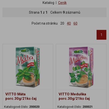
Katalog
Ceník
Strana
1
z
1
Celkem
9
záznamů
Počet na stránku
20
40
60
1
VITTO Máta
VITTO Meduňka
porc.30g/21ks čaj
porc.30g/21ks čaj
Katalogové číslo:
200020
Katalogové číslo:
200021