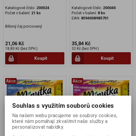
Katalogové číslo:
200024
Katalogové číslo:
200040
Počet v balení:
21 ks
Počet v balení:
8 ks
EAN:
8594008985701
Bilinný čaj porcovaný
21,06 Kč
35,84 Kč
18,80 Kč (bez DPH:)
32 Kč (bez DPH:)
Koupit
Koupit
Akce
Akce
Souhlas s využitím souborů cookies
Na našem webu pracujeme se soubory cookies,
které nám pomáhají zkvalitnit naše služby a
personalizovat nabídky.