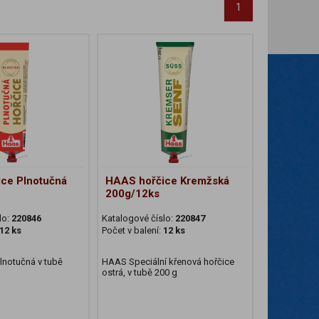
1
ce Plnotučná
HAAS hořčice Kremžská
200g/12ks
lo:
220846
Katalogové číslo:
220847
12 ks
Počet v balení:
12 ks
lnotučná v tubě
HAAS Speciální křenová hořčice
ostrá, v tubě 200 g