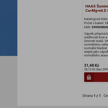
HAAS Šumivé
Ca+Mg+vit.D
Katalogové číslo
Počet v balení:
12
EAN:
599903850
Vápník přispívá 
srážlivosti krve a
činnosti svalů. V
normálnímu vstře
normální hladině 
stejně jako vápní
normálního stavu
31,48 Kč
28,10 Kč (bez DPH
Strana
1
z
1
Ce