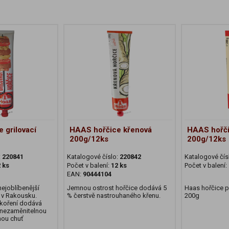
 grilovací
HAAS hořčice křenová
HAAS hořči
200g/12ks
200g/12ks
:
220841
Katalogové číslo:
220842
Katalogové čís
 ks
Počet v balení:
12 ks
Počet v balení:
EAN:
90444104
nejoblíbenější
Jemnou ostrost hořčice dodává 5
Haas hořčice p
e v Rakousku.
% čerstvě nastrouhaného křenu.
200g
koření dodává
i nezaměnitelnou
nou chuť