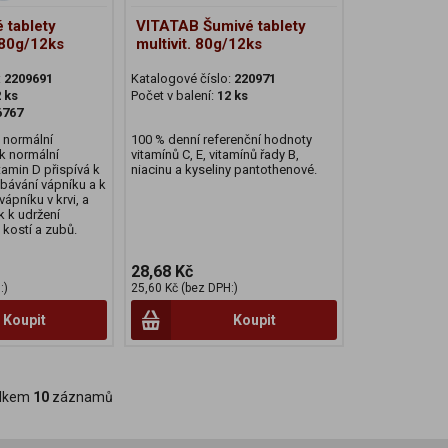
 tablety
VITATAB Šumivé tablety
 80g/12ks
multivit. 80g/12ks
:
2209691
Katalogové číslo:
220971
 ks
Počet v balení:
12 ks
6767
k normální
100 % denní referenční hodnoty
 k normální
vitamínů C, E, vitamínů řady B,
itamin D přispívá k
niacinu a kyseliny pantothenové.
bávání vápníku a k
vápníku v krvi, a
k k udržení
 kostí a zubů.
28,68 Kč
:)
25,60 Kč (bez DPH:)
Koupit
Koupit
lkem
10
záznamů