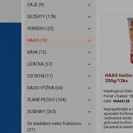
ČAJE (9)
DEZERTY (178)
FERRERO (23)
HAAS (10)
KÁVA (15)
LÍZÁTKA (57)
HAAS hořčice
OSTATNÍ (11)
200g/12ks
RACIO VÝŽIVA (64)
Katalogové číslo
Počet v balení:
12
SLANÉ PEČIVO (104)
EAN:
90444128
Nejúspěšnější a 
SUŠENKY (263)
speciální hořčic
Jedinečná směs 
grilované hořčic
Se sladidlem nebo fruktózou
pikantně-kořeně
(21)