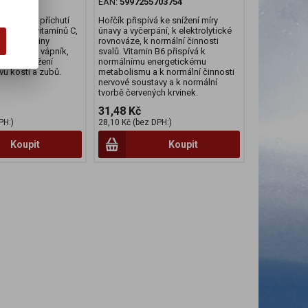
03297
EAN:
5997255703754
malinovou příchutí
Hořčík přispívá ke snížení míry
et. Kromě vitamínů C,
únavy a vyčerpání, k elektrolytické
y B a kyseliny
rovnováze, k normální činnosti
bsahuje i vápník,
svalů. Vitamin B6 přispívá k
ný pro udržení
normálnímu energetickému
vu kostí a zubů.
metabolismu a k normální činnosti
nervové soustavy a k normální
tvorbě červených krvinek.
31,48 Kč
PH:)
28,10 Kč (bez DPH:)
Koupit
Koupit