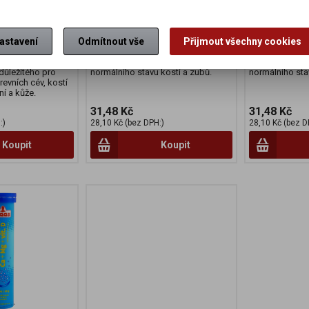
3273
EAN:
59972557
á k normální funkci
Multivitamín s malinovou příchutí
Multivitamín s 
mu, k ochraně
pro děti od 3 let. Kromě vitamínů C,
pro děti od 3 l
astavení
Odmítnout vše
Přijmout všechny cookies
tivním stresem a
E, vitamínů řady B a kyseliny
E, vitamínů řad
navy a vyčerpání.
pantothenové obsahuje i vápník,
pantothenové o
ispívá k normální
který je potřebný pro udržení
který je potřeb
důležitého pro
normálního stavu kostí a zubů.
normálního sta
revních cév, kostí
í a kůže.
31,48 Kč
31,48 Kč
:)
28,10 Kč (bez DPH:)
28,10 Kč (bez D
Koupit
Koupit