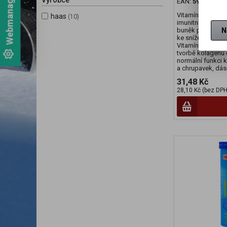
Výrobce
EAN:
599725570
Vitamín C přispív
haas
(10)
imunitního systé
N
buněk před oxida
ke snížení míry ú
Vitamín C dále př
tvorbě kolagenu 
normální funkci k
a chrupavek, dásn
31,48 Kč
28,10 Kč (bez DPH