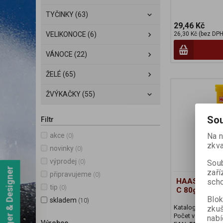
TYČINKY (63)
29,46 Kč
26,30 Kč (bez DPH
VELIKONOCE (6)
VÁNOCE (22)
ŽELÉ (65)
ŽVÝKAČKY (55)
Sou
Filtr
Na n
akce
(0)
zkva
novinky
(0)
výprodej
Soub
(0)
Webmanager & Designer
zaří
připravujeme
(0)
HAAS Šumivé t
scho
tip
(0)
C 80g/12ks
Blok
skladem
(10)
Katalogové číslo
zku
Počet v balení:
12
nabí