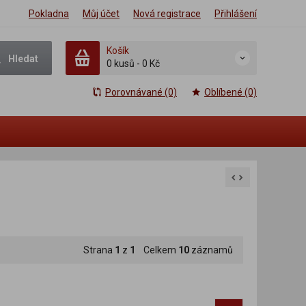
Pokladna
Můj účet
Nová registrace
Přihlášení
Košík
Hledat
0 kusů
-
0 Kč
Porovnávané (0)
Oblíbené (0)
Strana
1
z
1
Celkem
10
záznamů