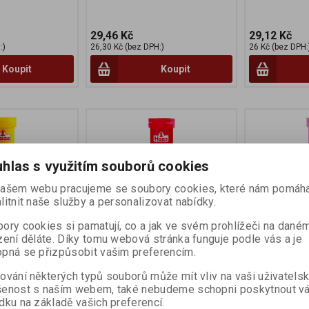
29,46 Kč
29,12 Kč
:)
26,30 Kč (bez DPH:)
26 Kč (bez DPH:
Koupit
Koupit
hlas s využitím souborů cookies
ašem webu pracujeme se soubory cookies, které nám pomáha
litnit naše služby a personalizovat nabídky.
ory cookies si pamatují, co a jak ve svém prohlížeči na dané
zení děláte. Díky tomu webová stránka funguje podle vás a je
ablety s vit.
HAAS Šumivé tablety D3
HAAS Šumiv
pná se přizpůsobit vašim preferencím.
vit. 80g/12ks
Junior 80g
ování některých typů souborů může mít vliv na vaši uživatels
:
220960
Katalogové číslo:
220965
Katalogové čís
šenost s naším webem, také nebudeme schopni poskytnout v
 ks
Počet v balení:
12 ks
Počet v balení:
dku na základě vašich preferencí.