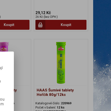
29,12 Kč
)
26 Kč (bez DPH:)
Koupit
Koupit
jí
m
é tablety
HAAS Šumivé tablety
/12ks
Hořčík 80g/12ks
kou
lo:
220966
Katalogové číslo:
220969
ám
12 ks
Počet v balení:
12 ks