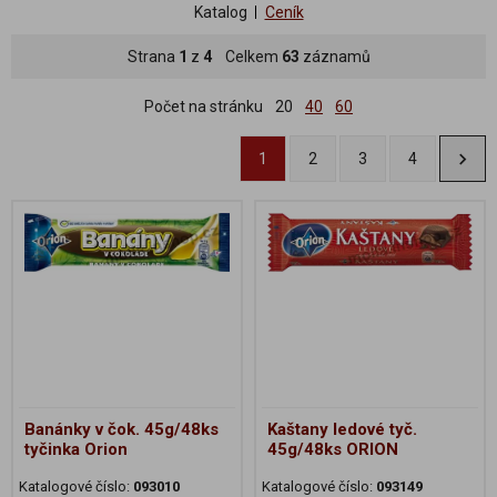
Katalog
Ceník
Strana
1
z
4
Celkem
63
záznamů
Počet na stránku
20
40
60
1
2
3
4
Banánky v čok. 45g/48ks
Kaštany ledové tyč.
tyčinka Orion
45g/48ks ORION
Katalogové číslo:
093010
Katalogové číslo:
093149