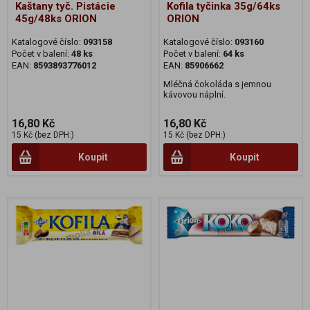
Kaštany tyč. Pistácie
Kofila tyčinka 35g/64ks
45g/48ks ORION
ORION
Katalogové číslo:
093158
Katalogové číslo:
093160
Počet v balení:
48 ks
Počet v balení:
64 ks
EAN:
8593893776012
EAN:
85906662
Mléčná čokoláda s jemnou
kávovou náplní.
16,80 Kč
16,80 Kč
15 Kč (bez DPH:)
15 Kč (bez DPH:)
Koupit
Koupit