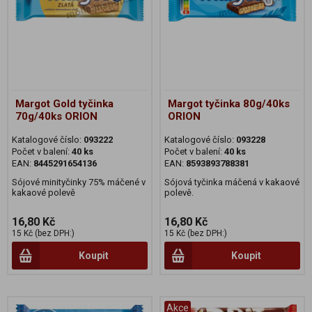
Margot Gold tyčinka
Margot tyčinka 80g/40ks
70g/40ks ORION
ORION
Katalogové číslo:
093222
Katalogové číslo:
093228
Počet v balení:
40 ks
Počet v balení:
40 ks
EAN:
8445291654136
EAN:
8593893788381
Sójové minityčinky 75% máčené v
Sójová tyčinka máčená v kakaové
kakaové polevě
polevě.
16,80 Kč
16,80 Kč
15 Kč (bez DPH:)
15 Kč (bez DPH:)
Koupit
Koupit
Akce