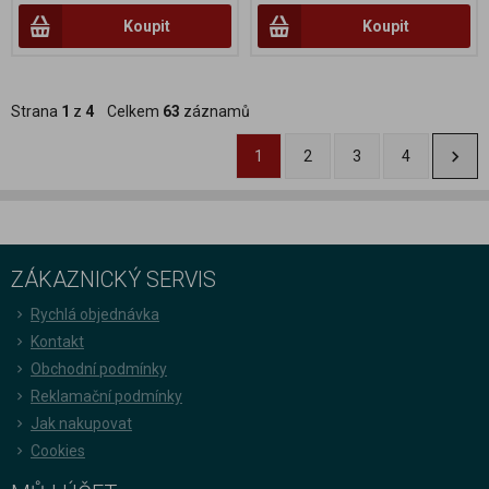
Koupit
Koupit
Strana
1
z
4
Celkem
63
záznamů
1
2
3
4
ZÁKAZNICKÝ SERVIS
Rychlá objednávka
Kontakt
Obchodní podmínky
Reklamační podmínky
Jak nakupovat
Cookies