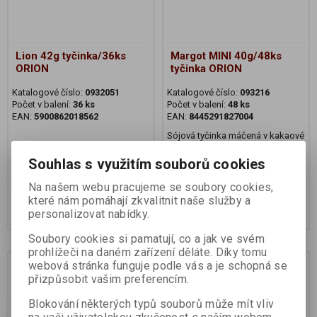
Lion 42g tyčinka/36ks
Margot MINI 40g/48ks
ORION
tyčinka ORION
Katalogové číslo:
0932051
Katalogové číslo:
093216
Počet v balení:
36 ks
Počet v balení:
48 ks
EAN:
5900862018562
EAN:
8445291827004
Sójová tyčinka máčená v kakaové
polevě.
Souhlas s využitím souborů cookies
15,57 Kč
13,22 Kč
Na našem webu pracujeme se soubory cookies,
13,90 Kč (bez DPH:)
11,80 Kč (bez DPH:)
které nám pomáhají zkvalitnit naše služby a
Koupit
Koupit
personalizovat nabídky.
Soubory cookies si pamatují, co a jak ve svém
prohlížeči na daném zařízení děláte. Díky tomu
Akce
Akce
webová stránka funguje podle vás a je schopná se
přizpůsobit vašim preferencím.
Blokování některých typů souborů může mít vliv