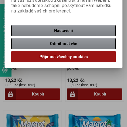
na vaši uživatelskou zkušenost s naším webem,
také nebudeme schopni poskytnout vám nabídku
Webmanager & Designer
na základě vašich preferencí.
Nastavení
Margot MINI bílá karamel
Margot MINI mango kokos
40g/48ks tyčinka ORION
40g/48ks tyčinka ORION
Odmítnout vše
Katalogové číslo:
093218
Katalogové číslo:
093220
Počet v balení:
48 ks
Počet v balení:
48 ks
Přijmout všechny cookies
EAN:
8445291827141
EAN:
8445291827448
Sójová tyčinka máčená v kakaové
Sójová tyčinka máčená v kakaové
polevě.
polevě.
13,22 Kč
13,22 Kč
11,80 Kč (bez DPH:)
11,80 Kč (bez DPH:)
Koupit
Koupit