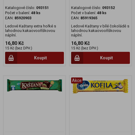
Katalogové číslo:
093151
Katalogové číslo:
093152
Počet v balení:
48 ks
Počet v balení:
48 ks
EAN:
85920903
EAN:
85919365
Ledové Kaštany extra hořké s
Ledové Kaštany v bílé čokoládě s
lahodnou kakaovooříškovou
lahodnou kakaovooříškovou
náplní.
náplní.
16,80 Kč
16,80 Kč
15 Kč (bez DPH:)
15 Kč (bez DPH:)
Koupit
Koupit
Akce