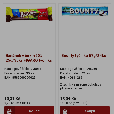
Banánek v čok. +20%
Bounty tyčinka 57g/24ks
25g/35ks FIGARO tyčinka
Katalogové číslo:
095048
Katalogové číslo:
095050
Počet v balení:
35 ks
Počet v balení:
24 ks
EAN:
8585000209025
EAN:
40111216
2 tyčinky z mléčné čokolády
plněné kokosem
10,31 Kč
18,04 Kč
9,20 Kč (bez DPH:)
16,10 Kč (bez DPH:)
Koupit
Koupit