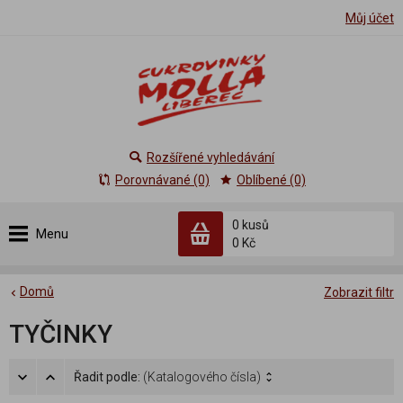
Můj účet
Rozšířené vyhledávání
Porovnávané (0)
Oblíbené (0)
0 kusů
Menu
0 Kč
Domů
Zobrazit filtr
TYČINKY
Řadit podle:
(Katalogového čísla)