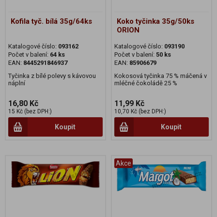
Kofila tyč. bílá 35g/64ks
Koko tyčinka 35g/50ks
ORION
Katalogové číslo:
093162
Katalogové číslo:
093190
Počet v balení:
64 ks
Počet v balení:
50 ks
EAN:
8445291846937
EAN:
85906679
Tyčinka z bílé polevy s kávovou
Kokosová tyčinka 75 % máčená v
náplní
mléčné čokoládě 25 %
16,80 Kč
11,99 Kč
15 Kč (bez DPH:)
10,70 Kč (bez DPH:)
Koupit
Koupit
Akce