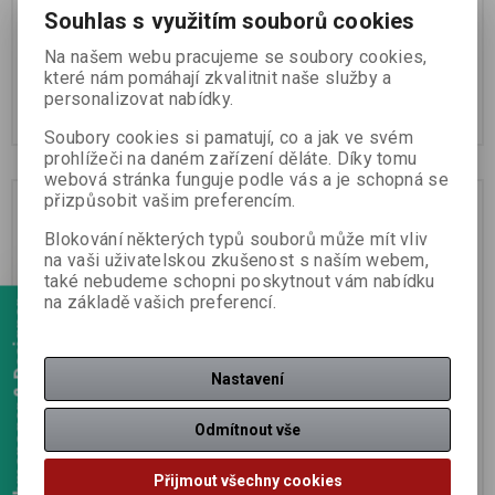
Souhlas s využitím souborů cookies
Na našem webu pracujeme se soubory cookies,
14,34 Kč
14,34 Kč
které nám pomáhají zkvalitnit naše služby a
12,80 Kč (bez DPH:)
12,80 Kč (bez DPH:)
personalizovat nabídky.
Koupit
Koupit
Soubory cookies si pamatují, co a jak ve svém
prohlížeči na daném zařízení děláte. Díky tomu
webová stránka funguje podle vás a je schopná se
přizpůsobit vašim preferencím.
Blokování některých typů souborů může mít vliv
na vaši uživatelskou zkušenost s naším webem,
také nebudeme schopni poskytnout vám nabídku
na základě vašich preferencí.
Webmanager & Designer
Nastavení
Wrigley's Orbit spearmint
Wrg Winterfresh originál
dr. 14g/30ks zelená
14g/30ks
Odmítnout vše
Přijmout všechny cookies