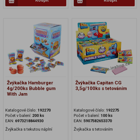
Koupit
Koupit
Žvýkačka Hamburger
Žvýkačka Capitan CG
4g/200ks Bubble gum
3,5g/100ks s tetováním
With Jam
Katalogové číslo:
192270
Katalogové číslo:
192275
Počet v balení:
200 ks
Počet v balení:
100 ks
EAN:
6973218844930
EAN:
5907582653370
Žvýkačka s tekutou náplní
Žvýkačka s tetováním