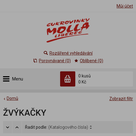
Můj účet
Rozšířené vyhledávání
Porovnávané (0)
Oblíbené (0)
0 kusů
Menu
0 Kč
Domů
Zobrazit filtr
ŽVÝKAČKY
Řadit podle:
(Katalogového čísla)