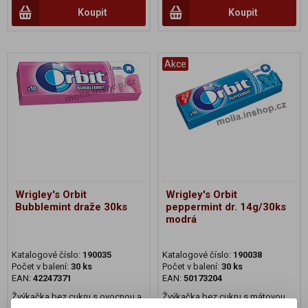
Koupit
Koupit
Akce
Wrigley's Orbit
Wrigley's Orbit
Bubblemint draže 30ks
peppermint dr. 14g/30ks
modrá
Katalogové číslo:
190035
Katalogové číslo:
190038
Počet v balení:
30 ks
Počet v balení:
30 ks
EAN:
42247371
EAN:
50173204
Žvýkačka bez cukru s ovocnou a
Žvýkačka bez cukru s mátovou
mátovou příchutí se sladidly.
příchutí se sladidly.