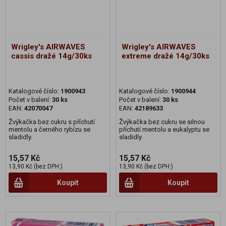
Wrigley's AIRWAVES
Wrigley's AIRWAVES
cassis dražé 14g/30ks
extreme dražé 14g/30ks
Katalogové číslo:
1900943
Katalogové číslo:
1900944
Počet v balení:
30 ks
Počet v balení:
30 ks
EAN:
42070047
EAN:
42189633
Žvýkačka bez cukru s příchutí
Žvýkačka bez cukru se silnou
mentolu a černého rybízu se
příchutí mentolu a eukalyptu se
sladidly.
sladidly.
15,57 Kč
15,57 Kč
13,90 Kč (bez DPH:)
13,90 Kč (bez DPH:)
Koupit
Koupit