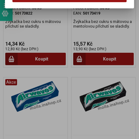
Katalogové číslo:
190039
Katalogové číslo:
190070
Počet v balení:
30 ks
Počet v balení:
30 ks
EAN:
50173822
EAN:
50173419
Žvýkačka bez cukru s mátovou
Žvýkačka bez cukru s mátovou a
příchutí se sladidly.
mentolovou příchutí se sladidly.
14,34 Kč
15,57 Kč
12,80 Kč (bez DPH:)
13,90 Kč (bez DPH:)
Koupit
Koupit
Akce