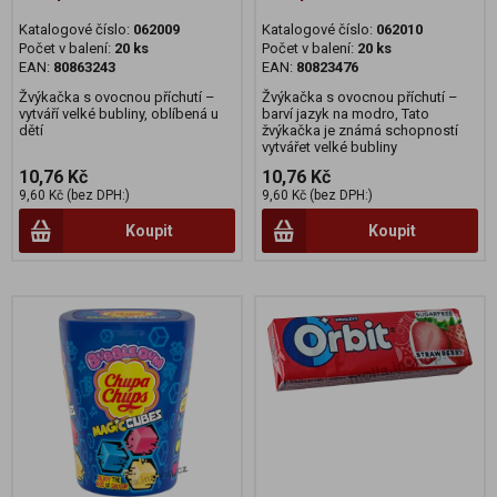
Katalogové číslo:
062009
Katalogové číslo:
062010
Počet v balení:
20 ks
Počet v balení:
20 ks
EAN:
80863243
EAN:
80823476
Žvýkačka s ovocnou příchutí –
Žvýkačka s ovocnou příchutí –
vytváří velké bubliny, oblíbená u
barví jazyk na modro, Tato
dětí
žvýkačka je známá schopností
vytvářet velké bubliny
10,76 Kč
10,76 Kč
9,60 Kč (bez DPH:)
9,60 Kč (bez DPH:)
Koupit
Koupit