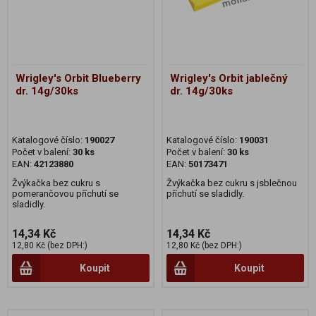
Wrigley's Orbit Blueberry
Wrigley's Orbit jablečný
dr. 14g/30ks
dr. 14g/30ks
Katalogové číslo:
190027
Katalogové číslo:
190031
Počet v balení:
30 ks
Počet v balení:
30 ks
EAN:
42123880
EAN:
50173471
Žvýkačka bez cukru s
Žvýkačka bez cukru s jsblečnou
pomerančovou příchutí se
příchutí se sladidly.
sladidly.
14,34 Kč
14,34 Kč
12,80 Kč (bez DPH:)
12,80 Kč (bez DPH:)
Koupit
Koupit