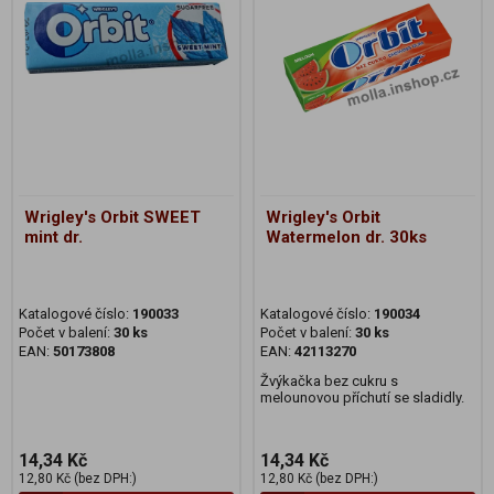
Wrigley's Orbit SWEET
Wrigley's Orbit
mint dr.
Watermelon dr. 30ks
Katalogové číslo:
190033
Katalogové číslo:
190034
Počet v balení:
30 ks
Počet v balení:
30 ks
EAN:
50173808
EAN:
42113270
Žvýkačka bez cukru s
melounovou příchutí se sladidly.
14,34 Kč
14,34 Kč
12,80 Kč (bez DPH:)
12,80 Kč (bez DPH:)