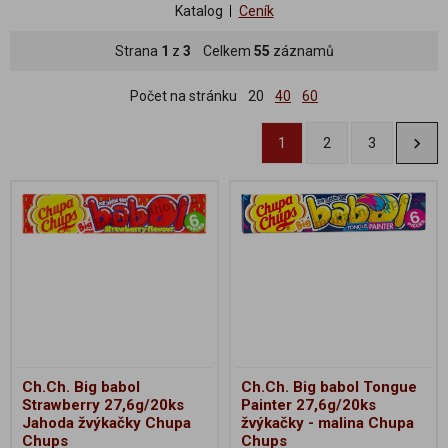
Katalog
Ceník
Strana
1
z
3
Celkem
55
záznamů
Počet na stránku
20
40
60
1
2
3
Ch.Ch. Big babol
Ch.Ch. Big babol Tongue
Strawberry 27,6g/20ks
Painter 27,6g/20ks
Jahoda žvýkačky Chupa
žvýkačky - malina Chupa
Chups
Chups