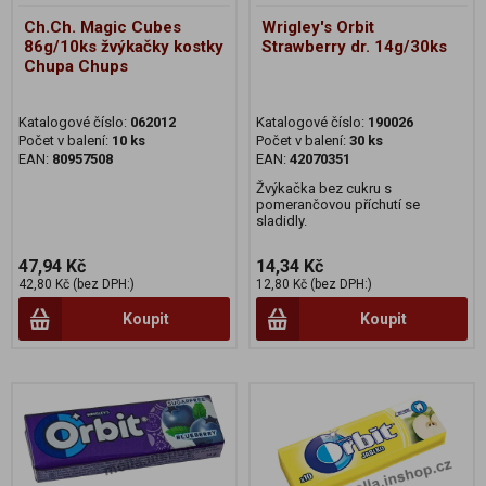
Ch.Ch. Magic Cubes
Wrigley's Orbit
86g/10ks žvýkačky kostky
Strawberry dr. 14g/30ks
Chupa Chups
Katalogové číslo:
062012
Katalogové číslo:
190026
Počet v balení:
10 ks
Počet v balení:
30 ks
EAN:
80957508
EAN:
42070351
Žvýkačka bez cukru s
pomerančovou příchutí se
sladidly.
47,94 Kč
14,34 Kč
42,80 Kč (bez DPH:)
12,80 Kč (bez DPH:)
Koupit
Koupit